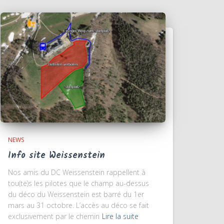
NEWS
Info site Weissenstein
Nos amis du DC Weissenstein rappellent à
tou(te)s les pilotes que le champ au-dessus
du déco du Weissenstein est barré du 1er
mars au 31 octobre. L’accès au déco se fait
exclusivement par le chemin
Lire la suite