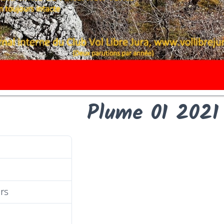
Plume 01 2021
1527
8.59 MB
rs
1
4 juillet 2021