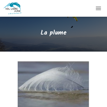
O
U
V
R
La plume
I
R
/
F
E
R
M
E
R
L
A
N
A
V
I
G
A