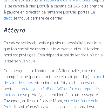
véhicule aux abords du
restaurant de la Werdtberg
. Depuis
là, se rendre à pied jusqu’à la cabane du CAS, puis prendre
à gauche en direction de l’antenne jusqu’au portail. Le
déco
se trouve derrière ce dernier.
Atterro
En cas de vol local, il existe plusieurs possibilités, dès lors
que l’on choisit de rester sur le versant sud ou si l’option
nord est privilégiée. Cela dépend aussi de l’endroit où on a
laissé son véhicule.
Commençons par l’option nord. À Reconvilier, choisir un
champ fauché (pour autant que cela soit possible)
au nord
de l’aire de repos
. Attention toutefois, le champ est en
pente. Le
rectangle au N/E des WC de l’aire de repos de
l’autoroute
se prête également bien à un atterrissage. À
Tavannes, au lieu-dit Sous le Mont,
entre la clôture et la
forêt
. Il s’agit d’un pâturage et, selon les saisons, il est