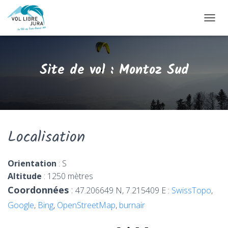
OUVRI
Site de vol : Montoz Sud
Localisation
Orientation
: S
Altitude
: 1250 mètres
Coordonnées
:
47.206649 N, 7.215409 E :
SwissTopo
,
Google
,
Bing
,
OpenStreetMap
,
burnair